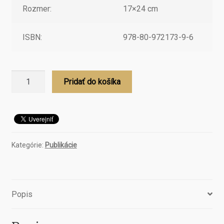
Rozmer:
17×24 cm
ISBN:
978-80-972173-9-6
množstvo
Pridať do košíka
Felix
a
princeznin
prsteň
Kategórie:
Publikácie
Popis