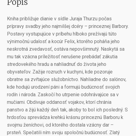
Popis
Kniha približuje dianie v sídle Juraja Thurzu počas
prípravy svadby jeho najmilšej dcéry – princeznej Barbory.
Postavy vystupujúce v príbehu hlboko prežívajú túto
výnimočnú udalosť a kocúr Felix, ktorého poháňa jeho
neskrotná zvedavosť, ostáva nepovšimnutý. Naskytá sa
mu tak vzácna príležitosť nerušene prebádať zákutia
stredovekého hradu a nahliadnuť do života jeho
obyvateľov. Zažije rozruch v kuchyni, kde pozoruje
obratne sa zvŕtajúce služobníctvo. Nahliadne do salónov,
kde hodujú urodzení páni a formujú budúcnosť svojich
rodín i národa. Zaskočí ho utrpenie odohrávajúce sa v
mučiarni. Obdivuje oddanosť vojakov, ktorí chránia
panstvo a žijú každý deň tak, akoby to bol ich posledný. S
hrdosťou sprevádza krehkú krásnu princeznú Barboru k
svojmu ženíchovi, od ktorého dostala vzácny dar –
prsteň. Spečatili ním svoju spoločnú budúcnosť. Zlatý