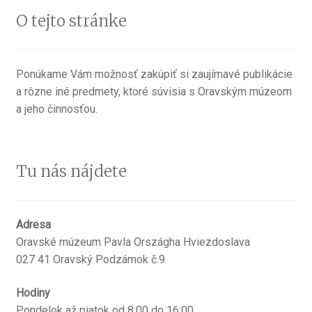
O tejto stránke
Ponúkame Vám možnosť zakúpiť si zaujímavé publikácie
a rôzne iné predmety, ktoré súvisia s Oravským múzeom
a jeho činnosťou.
Tu nás nájdete
Adresa
Oravské múzeum Pavla Országha Hviezdoslava
027 41 Oravský Podzámok č.9
Hodiny
Pondelok až piatok od 8:00 do 16:00