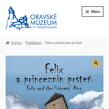
Preskočiť
Preskočiť
Menu
na
na
navigáciu
obsah
Domov
Domov
Publikácie
Felix a princeznin prsteň
O nás
Kontakt
🔍
Blog
Vstupenky