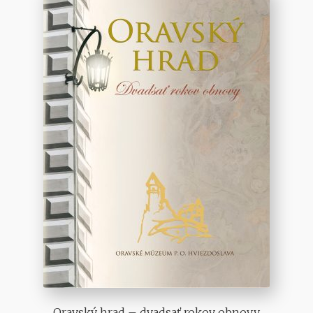
Oravský hrad – dvadsať rokov obnovy