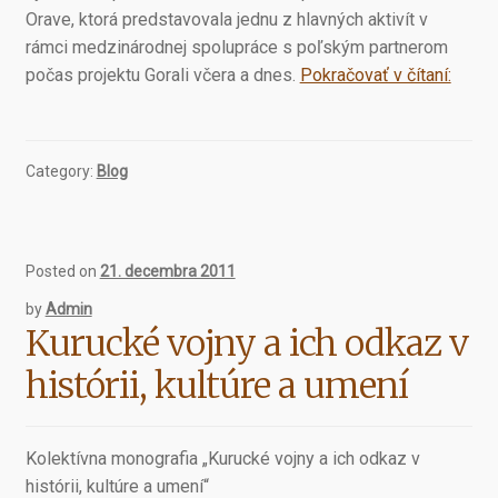
Orave, ktorá predstavovala jednu z hlavných aktivít v
rámci medzinárodnej spolupráce s poľským partnerom
Publik
počas projektu Gorali včera a dnes.
Pokračovať v čítaní:
Gorali
na
Orave
Category:
Blog
Posted on
21. decembra 2011
by
Admin
Kurucké vojny a ich odkaz v
histórii, kultúre a umení
Kolektívna monografia „Kurucké vojny a ich odkaz v
histórii, kultúre a umení“