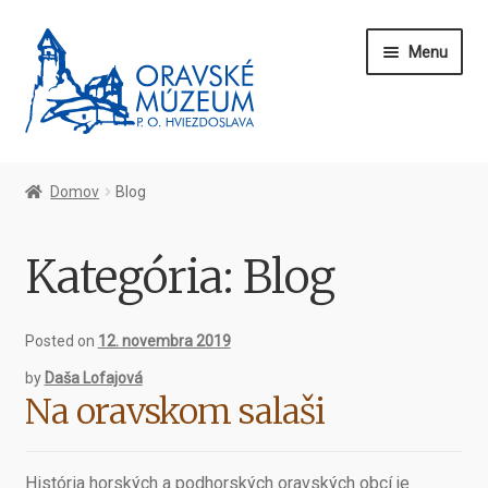
Preskočiť
Preskočiť
Menu
na
na
navigáciu
obsah
Domov
Domov
Blog
O nás
Kategória: Blog
Kontakt
Blog
Posted on
12. novembra 2019
by
Daša Lofajová
Vstupenky
Na oravskom salaši
História horských a podhorských oravských obcí je