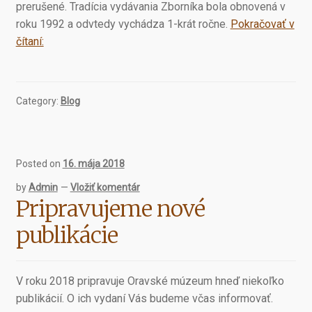
prerušené. Tradícia vydávania Zborníka bola obnovená v
roku 1992 a odvtedy vychádza 1-krát ročne.
Pokračovať v
Zborníky
čítaní:
Oravského
múzea
2012
Category:
Blog
-2016
Posted on
16. mája 2018
by
Admin
—
Vložiť komentár
Pripravujeme nové
publikácie
V roku 2018 pripravuje Oravské múzeum hneď niekoľko
publikácií. O ich vydaní Vás budeme včas informovať.