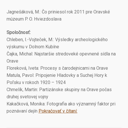
Jagnešáková, M.: Čo priniesol rok 2011 pre Oravské
múzeum P. O. Hviezdoslava
Spoločnosť:
Chleben, I.-Vojteček, M.: Výsledky archeologického
výskumu v Dolnom Kubíne
Čajka, Michal: Najstaršie stredoveké opevnené sídla na
Orave
Floreková, Iveta: Procesy s čarodejnicami na Orave
Matula, Pavol: Pripojenie Hladovky a Suchej Hory k
Poľsku v rokoch 1920 – 1924
Chmelík, Martin: Partizánske skupiny na Orave počas
druhej svetovej vojny
Kakačková, Monika: Fotografia ako významný faktor pri
Zborníky
poznávaní dejín
Pokračovať v čítaní:
Oravského
múzea