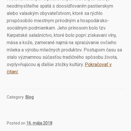
neodmysliteľne spätá s doosídľovaním pastierskym
alebo valaským obyvateľstvom, ktoré sa rýchlo
prispôsobilo miestnym prírodným a hospodársko-
sociálnym podmienkam. Jeho prínosom bolo tzv.
Karpatské salašníctvo, ktoré bolo popri získavaní vlny,
mäsa a kože, zamerané najmä na spracúvanie ovčieho
mlieka a výrobu mliečnych produktov. Postupom času sa
stalo významnou súčasťou tradičného spôsobu života,
ovplyvňujúcou aj ďalšie zložky kultúry.
Pokračovať v
Na
čítaní:
oravskom
salaši
Category:
Blog
Posted on
16. mája 2018