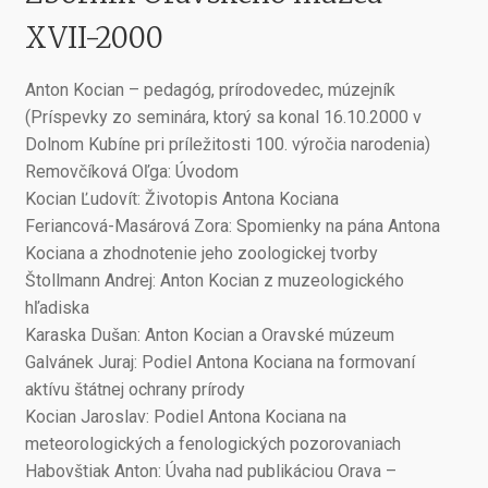
XVII-2000
Anton Kocian – pedagóg, prírodovedec, múzejník
(Príspevky zo seminára, ktorý sa konal 16.10.2000 v
Dolnom Kubíne pri príležitosti 100. výročia narodenia)
Removčíková Oľga: Úvodom
Kocian Ľudovít: Životopis Antona Kociana
Feriancová-Masárová Zora: Spomienky na pána Antona
Kociana a zhodnotenie jeho zoologickej tvorby
Štollmann Andrej: Anton Kocian z muzeologického
hľadiska
Karaska Dušan: Anton Kocian a Oravské múzeum
Galvánek Juraj: Podiel Antona Kociana na formovaní
aktívu štátnej ochrany prírody
Kocian Jaroslav: Podiel Antona Kociana na
meteorologických a fenologických pozorovaniach
Habovštiak Anton: Úvaha nad publikáciou Orava –