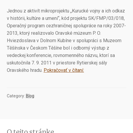
Jednou z aktivít mikroprojektu „Kurucké vojny a ich odkaz
v histórii, kultúre a umení“, kód projektu SK/FMP/03/018,
Operačný program cezhraničnej spolupráce na roky 2007-
2013, ktorý realizovalo Oravské múzeum P. O.
Hviezdoslava v Dolnom Kubíne v spolupráci s Muzeom
Těšínska v Českom Těšíne bol i odborný výstup z
vedeckej konferencie, rovnomenného názvu, ktorí sa
uskutočnila 7. 9. 2011 v priestore Rytierskej sály
Kurucké
Oravského hradu.
Pokračovať v čítaní:
vojny
a
ich
Category:
Blog
odkaz
v
histórii,
kultúre
a
O tejto stránke