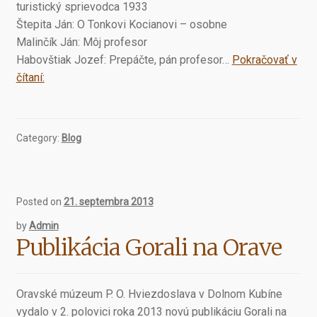
turistický sprievodca 1933
Štepita Ján: O Tonkovi Kocianovi – osobne
Malinčík Ján: Môj profesor
Habovštiak Jozef: Prepáčte, pán profesor…
Pokračovať v
Zborníky
čítaní:
Oravského
múzea
2000-
Category:
Blog
2007
Posted on
21. septembra 2013
by
Admin
Publikácia Gorali na Orave
Oravské múzeum P. O. Hviezdoslava v Dolnom Kubíne
vydalo v 2. polovici roka 2013 novú publikáciu Gorali na