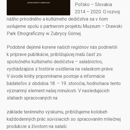
Poľsko – Slovakia
2014 – 2020. O rozvoj
nášho prírodného a kultúrneho dedičstva sa v ňom
usilujeme spolu s partnerom projektu Muzeum – Orawski
Park Etnograficzny w Zubrycy Górnej.
Podobné dejinné korene našich regiónov nás podnietili
k príprave publikácie, približujúcej malú časť zo
spoločného kultúrneho dedičstva – salašníctvo,
vychádzajúce z histórie osídlenia na valaskom práve.
V úvode knihy pripomíname postoje a informácie
bádateľov z obdobia 18. – 19. storočia, hodnotiace tento
významný element našej minulosti. V nasledujúcich
statiach spracovaných na
základe terénneho výskumu, približujeme kolobeh
každodenných prác súvisiacich so spracovaním mliečnej
produkcie a životom na salaši.