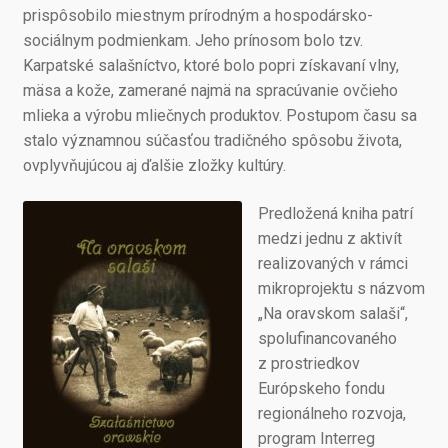
prispôsobilo miestnym prírodným a hospodársko-
sociálnym podmienkam. Jeho prínosom bolo tzv.
Karpatské salašníctvo, ktoré bolo popri získavaní vlny,
mäsa a kože, zamerané najmä na spracúvanie ovčieho
mlieka a výrobu mliečnych produktov. Postupom času sa
stalo významnou súčasťou tradičného spôsobu života,
ovplyvňujúcou aj ďalšie zložky kultúry.
Predložená kniha patrí
medzi jednu z aktivít
realizovaných v rámci
mikroprojektu s názvom
„Na oravskom salaši“,
spolufinancovaného
z prostriedkov
Európskeho fondu
regionálneho rozvoja,
program Interreg