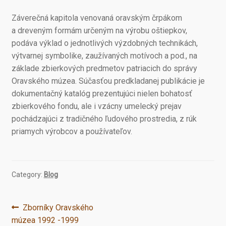
Záverečná kapitola venovaná oravským črpákom
a dreveným formám určeným na výrobu oštiepkov,
podáva výklad o jednotlivých výzdobných technikách,
výtvarnej symbolike, zaužívaných motívoch a pod., na
základe zbierkových predmetov patriacich do správy
Oravského múzea. Súčasťou predkladanej publikácie je
dokumentačný katalóg prezentujúci nielen bohatosť
zbierkového fondu, ale i vzácny umelecký prejav
pochádzajúci z tradičného ľudového prostredia, z rúk
priamych výrobcov a používateľov.
Category:
Blog
Navigácia
Previous
Zborníky Oravského
post:
múzea 1992 -1999