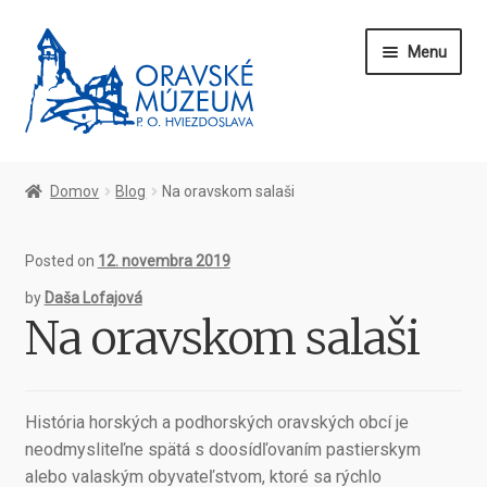
Preskočiť
Preskočiť
Menu
na
na
navigáciu
obsah
Domov
Domov
Blog
Na oravskom salaši
O nás
Posted on
12. novembra 2019
Kontakt
by
Daša Lofajová
Na oravskom salaši
Blog
Vstupenky
História horských a podhorských oravských obcí je
neodmysliteľne spätá s doosídľovaním pastierskym
alebo valaským obyvateľstvom, ktoré sa rýchlo