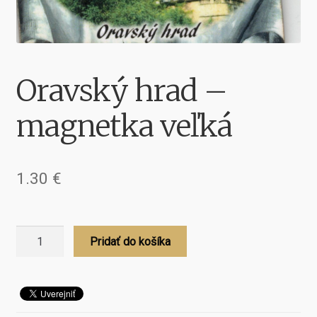
Oravský hrad –
magnetka veľká
1.30
€
množstvo
Pridať do košíka
Oravský
hrad
-
magnetka