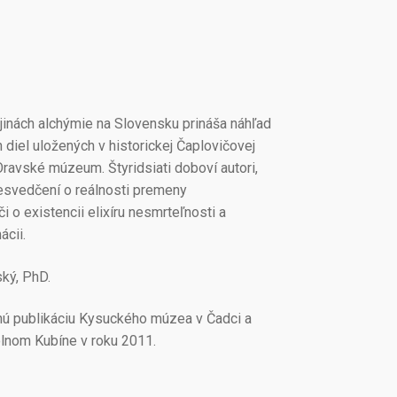
jinách alchýmie na Slovensku prináša náhľad
 diel uložených v historickej Čaplovičovej
Oravské múzeum. Štyridsiati doboví autori,
presvedčení o reálnosti premeny
 o existencii elixíru nesmrteľnosti a
ácii.
ký, PhD.
ú publikáciu Kysuckého múzea v Čadci a
lnom Kubíne v roku 2011.