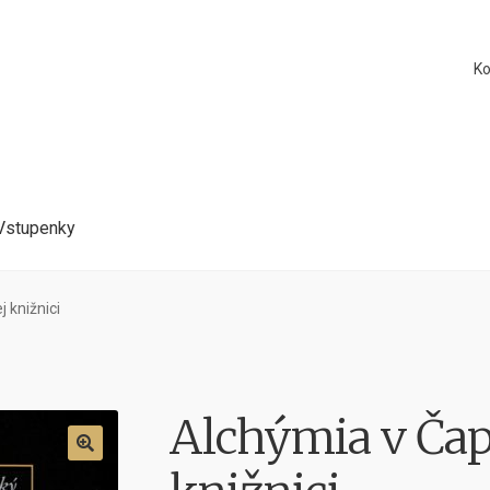
Ko
Vstupenky
 knižnici
Alchýmia v Čap
🔍