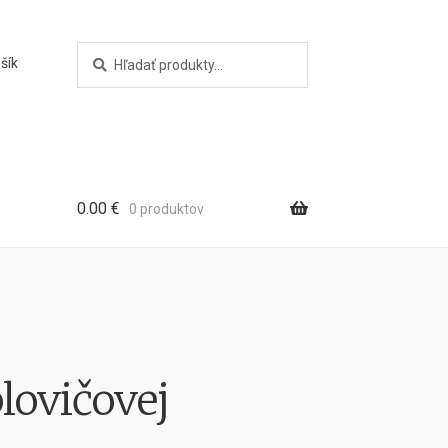
Hľadať:
Vyhľadávanie
šík
0.00
€
0 produktov
lovičovej