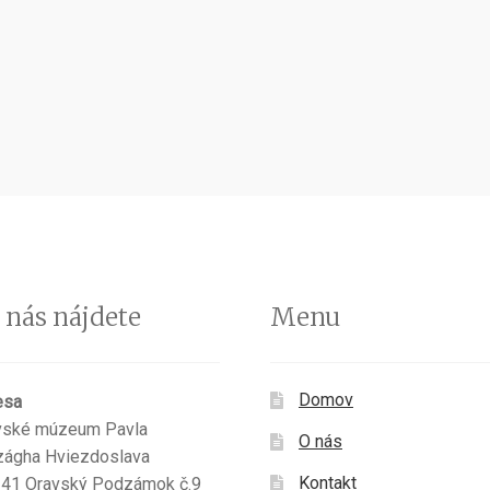
 nás nájdete
Menu
Domov
esa
vské múzeum Pavla
O nás
zágha Hviezdoslava
Kontakt
 41 Oravský Podzámok č.9