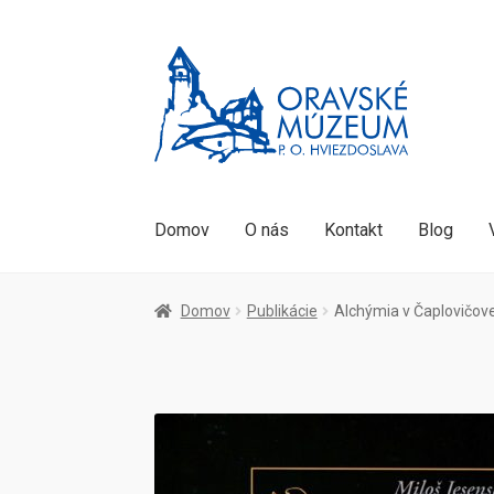
Preskočiť
Preskočiť
na
na
navigáciu
obsah
Domov
O nás
Kontakt
Blog
Domov
Publikácie
Alchýmia v Čaplovičovej