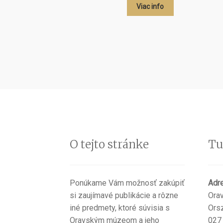
Viac info
O tejto stránke
Tu
Ponúkame Vám možnosť zakúpiť
Adr
si zaujímavé publikácie a rôzne
Ora
iné predmety, ktoré súvisia s
Ors
Oravským múzeom a jeho
027