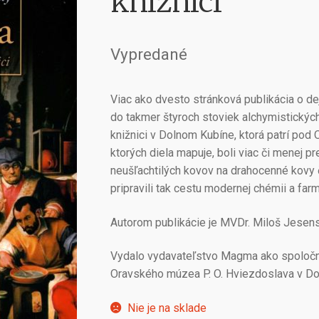
knižnici
Vypredané
Viac ako dvesto stránková publikácia o de
do takmer štyroch stoviek alchymistických
knižnici v Dolnom Kubíne, ktorá patrí pod 
ktorých diela mapuje, boli viac či menej 
neušľachtilých kovov na drahocenné kovy či
pripravili tak cestu modernej chémii a farm
Autorom publikácie je MVDr. Miloš Jesens
Vydalo vydavateľstvo Magma ako spoločn
Oravského múzea P. O. Hviezdoslava v Do
Nie je na sklade